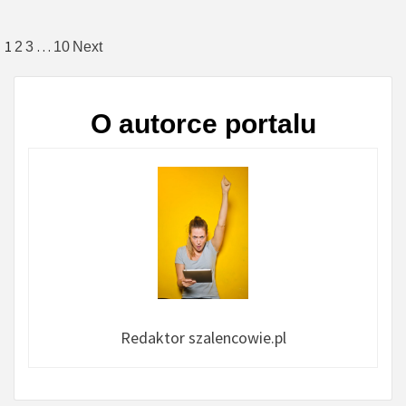
Nawigacja
1
…
2
3
10
Next
po
wpisach
O autorce portalu
Redaktor szalencowie.pl