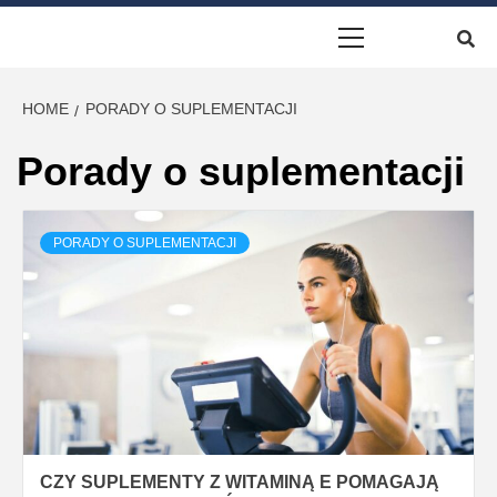
DARMOWYM
Primary
Menu
PORADAMI N
HOME
PORADY O SUPLEMENTACJI
TEMAT
Porady o suplementacji
PRZYJMOWAN
PORADY O SUPLEMENTACJI
SUPLEMENT
DIETY
CZY SUPLEMENTY Z WITAMINĄ E POMAGAJĄ