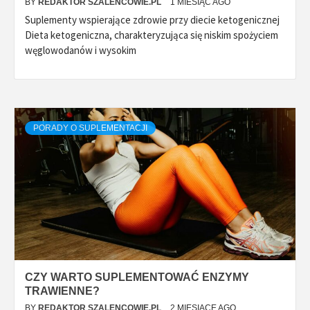
BY
REDAKTOR SZALENCOWIE.PL
1 MIESIĄC AGO
Suplementy wspierające zdrowie przy diecie ketogenicznej
Dieta ketogeniczna, charakteryzująca się niskim spożyciem
węglowodanów i wysokim
PORADY O SUPLEMENTACJI
CZY WARTO SUPLEMENTOWAĆ ENZYMY
TRAWIENNE?
BY
REDAKTOR SZALENCOWIE.PL
2 MIESIĄCE AGO